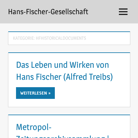
Zum
Hans-Fischer-Gesellschaft
Inhalt
Menü
springen
KATEGORIE:
HFHISTORICALDOCUMENTS
Das Leben und Wirken von
Hans Fischer (Alfred Treibs)
WEITERLESEN
Metropol-