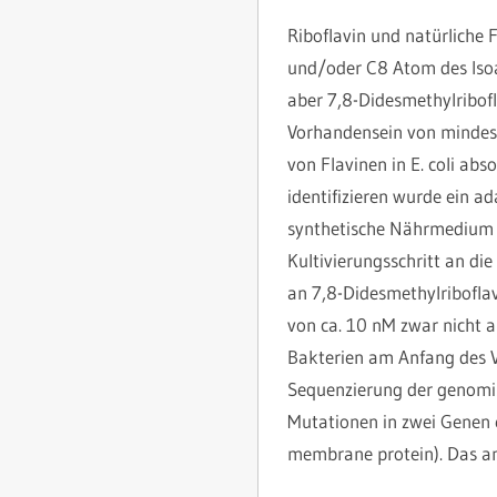
Riboflavin und natürliche 
und/oder C8 Atom des Isoa
aber 7,8-Didesmethylribofla
Vorhandensein von mindest
von Flavinen in E. coli abs
identifizieren wurde ein a
synthetische Nährmedium e
Kultivierungsschritt an d
an 7,8-Didesmethylribofla
von ca. 10 nM zwar nicht 
Bakterien am Anfang des Ve
Sequenzierung der genomisc
Mutationen in zwei Genen 
membrane protein). Das an