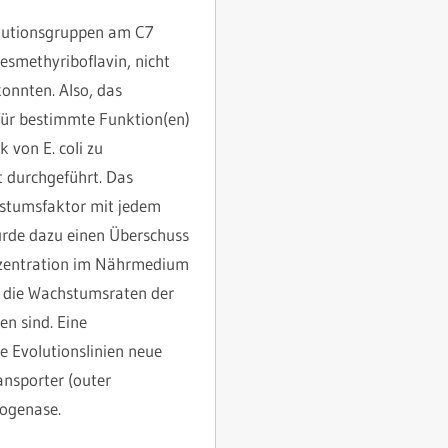
titutionsgruppen am C7
esmethyriboflavin, nicht
konnten. Also, das
für bestimmte Funktion(en)
 von E. coli zu
t durchgeführt. Das
hstumsfaktor mit jedem
urde dazu einen Überschuss
onzentration im Nährmedium
i die Wachstumsraten der
en sind. Eine
e Evolutionslinien neue
ansporter (outer
rogenase.