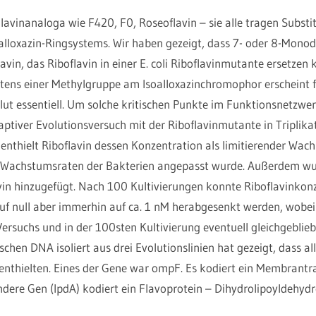
Flavinanaloga wie F420, F0, Roseoflavin – sie alle tragen Subs
lloxazin-Ringsystems. Wir haben gezeigt, dass 7- oder 8-Monod
vin, das Riboflavin in einer E. coli Riboflavinmutante ersetzen 
ens einer Methylgruppe am Isoalloxazinchromophor erscheint 
olut essentiell. Um solche kritischen Punkte im Funktionsnetzwerk
daptiver Evolutionsversuch mit der Riboflavinmutante in Triplika
nthielt Riboflavin dessen Konzentration als limitierender Wac
ie Wachstumsraten der Bakterien angepasst wurde. Außerdem w
vin hinzugefügt. Nach 100 Kultivierungen konnte Riboflavink
auf null aber immerhin auf ca. 1 nM herabgesenkt werden, wobe
rsuchs und in der 100sten Kultivierung eventuell gleichgeblieb
hen DNA isoliert aus drei Evolutionslinien hat gezeigt, dass all
enthielten. Eines der Gene war ompF. Es kodiert ein Membrantr
dere Gen (lpdA) kodiert ein Flavoprotein – Dihydrolipoyldehyd