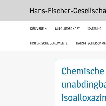
Zum
Hans-Fischer-Gesellscha
Inhalt
springen
DER VEREIN
MITGLIEDSCHAFT
SATZUNG
HISTORISCHE DOKUMENTE
HANS-FISCHER-SAM
Chemische E
unabdingb
Isoalloxazi