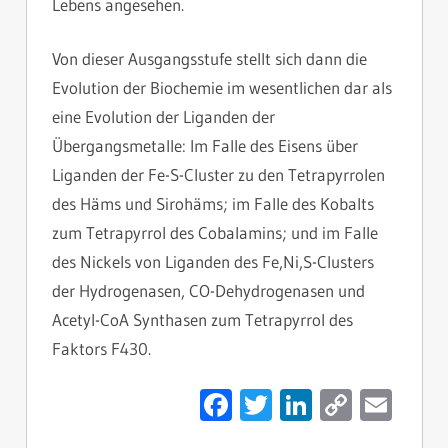
Lebens angesehen.
Von dieser Ausgangsstufe stellt sich dann die
Evolution der Biochemie im wesentlichen dar als
eine Evolution der Liganden der
Übergangsmetalle: Im Falle des Eisens über
Liganden der Fe-S-Cluster zu den Tetrapyrrolen
des Häms und Sirohäms; im Falle des Kobalts
zum Tetrapyrrol des Cobalamins; und im Falle
des Nickels von Liganden des Fe,Ni,S-Clusters
der Hydrogenasen, CO-Dehydrogenasen und
Acetyl-CoA Synthasen zum Tetrapyrrol des
Faktors F430.
Facebook
Twitter
LinkedIn
Copy
Ema
Link