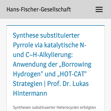
Zum
Hans-Fischer-Gesellschaft
Inhalt
Menü
springen
Synthese substituierter
Pyrrole via katalytische N-
und C­–H-Alkylierung:
Anwendung der „Borrowing
Hydrogen“ und „HOT-CAT“
Strategien | Prof. Dr. Lukas
Hintermann
Synthesen substituierter Heterocyclen erfolgten