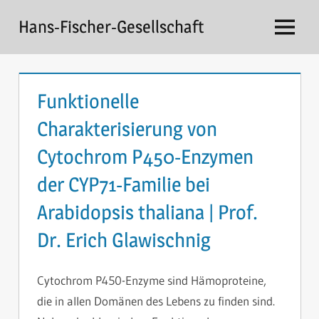
Zum
Hans-Fischer-Gesellschaft
Inhalt
Menü
springen
Funktionelle
Charakterisierung von
Cytochrom P450-Enzymen
der CYP71-Familie bei
Arabidopsis thaliana | Prof.
Dr. Erich Glawischnig
Cytochrom P450-Enzyme sind Hämoproteine,
die in allen Domänen des Lebens zu finden sind.